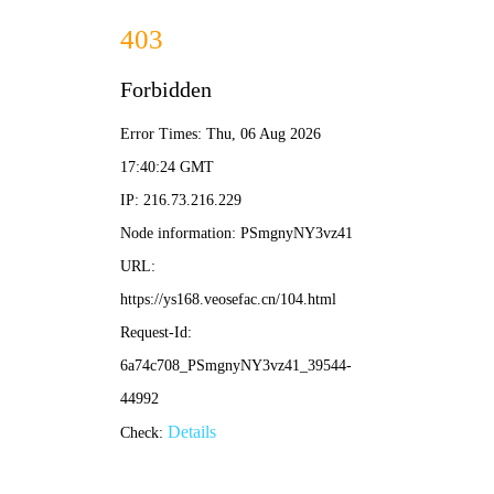
更新
更新
更新
更新
草民影院
🔍
电影
电视剧
综艺
动漫
星际草民
科幻巨制，宇宙冒险
立即观看
🌿 首页 /
草民片库
/ 热播推荐
‹
›
动作
喜剧
悬疑
爱情
科幻
古装
冒险
青春